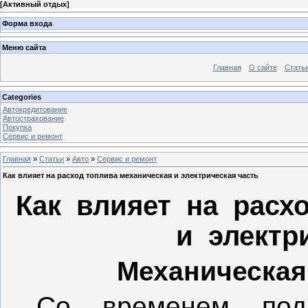
[
Активный отдых
]
Форма входа
Меню сайта
Главная
О сайте
Стать
Categories
Автокредитование
Автострахование
Покупка
Сервис и ремонт
Главная
»
Статьи
»
Авто
»
Сервис и ремонт
Как влияет на расход топлива механическая и электрическая часть
Как влияет на расх
и электри
Механическая
Со временем под 