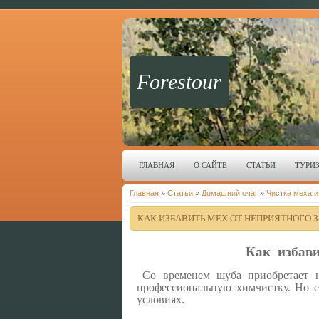
Forestour
ГЛАВНАЯ
О САЙТЕ
СТАТЬИ
ТУРИ
Главная
»
Статьи
»
Домашний очаг
»
Чистка меха и
КАК ИЗБАВИТЬ МЕХ ОТ НЕПРИЯТНОГО 
Как избави
Со временем шуба приобретает н
профессиональную химчистку. Но е
условиях.