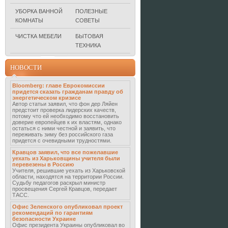
УБОРКА ВАННОЙ
ПОЛЕЗНЫЕ
КОМНАТЫ
СОВЕТЫ
ЧИСТКА МЕБЕЛИ
БЫТОВАЯ
ТЕХНИКА
НОВОСТИ
Bloomberg: главе Еврокомиссии
придется сказать гражданам правду об
энергетическом кризисе
Автор статьи заявил, что фон дер Ляйен
предстоит проверка лидерских качеств,
потому что ей необходимо восстановить
доверие европейцев к их властям, однако
остаться с ними честной и заявить, что
переживать зиму без российского газа
придется с очевидными трудностями.
Кравцов заявил, что все пожелавшие
уехать из Харьковщины учителя были
перевезены в Россию
Учителя, решившие уехать из Харьковской
области, находятся на территории России.
Судьбу педагогов раскрыл министр
просвещения Сергей Кравцов, передает
ТАСС.
Офис Зеленского опубликовал проект
рекомендаций по гарантиям
безопасности Украине
Офис президента Украины опубликовал во