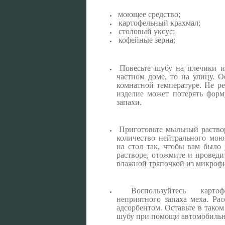
моющее средство;
картофельный крахмал;
столовый уксус;
кофейные зерна;
Повесьте шубу на плечики и
частном доме, то на улицу. О
комнатной температуре. Не р
изделие может потерять фор
запахи.
Приготовьте мыльный раствор
количество нейтрального мою
на стол так, чтобы вам было
растворе, отожмите и проведи
влажной тряпочкой из микрофи
Воспользуйтесь кар
неприятного запаха меха. Ра
адсорбентом. Оставьте в таком
шубу при помощи автомобильн