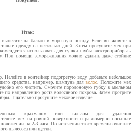
Покупаем:
Итак:
 вынесите на балкон в морозную погоду. Если вы живете в
ставьте одежду на несколько дней. Затем просушите мех при
екомендуется использовать для сушки шубы электроприборы -
му. При помощи замораживания можно удалить даже стойкие
. Налейте в контейнер подогретую воду, добавьте небольшое
щего средства, например, шампунь для
волос
. Положите мех
 удобно его чистить. Смочите поролоновую губку в мыльном
те по направлению роста волосяного покрова. Затем протрите
бры. Тщательно просушите меховое изделие.
тофельным крахмалом или тальком для удаления
сстелите мех на ровной поверхности и равномерно посыпьте
 положении на 2-3 часа. По истечении этого времени очистите
ого пылесоса или щетки.