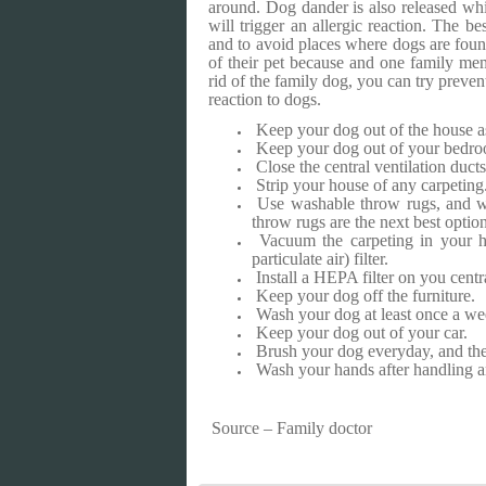
around. Dog dander is also released wh
will trigger an allergic reaction.
The bes
and to avoid places where dogs are fou
of their pet because and one family memb
rid of the family dog, you can try prevent
reaction to dogs.
Keep your dog out of the house a
Keep your dog out of your bedr
Close the central ventilation duct
Strip your house of any carpeting.
Use washable throw rugs, and was
throw rugs are the next best option
Vacuum the carpeting in your h
particulate air) filter.
Install a HEPA filter on you centra
Keep your dog off the furniture.
Wash your dog at least once a we
Keep your dog out of your car.
Brush your dog everyday, and then
Wash your hands after handling a
Source – Family doctor