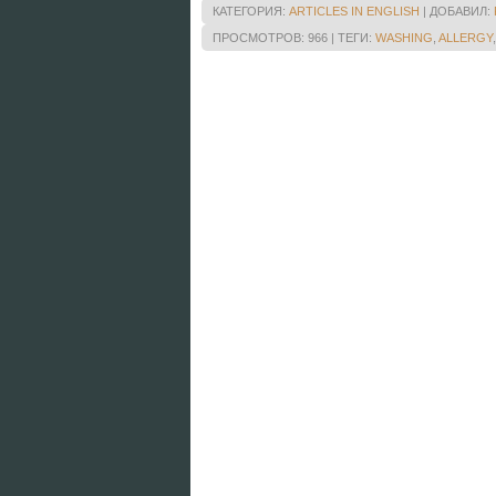
КАТЕГОРИЯ
:
ARTICLES IN ENGLISH
|
ДОБАВИЛ
:
ПРОСМОТРОВ
:
966
|
ТЕГИ
:
WASHING
,
ALLERGY