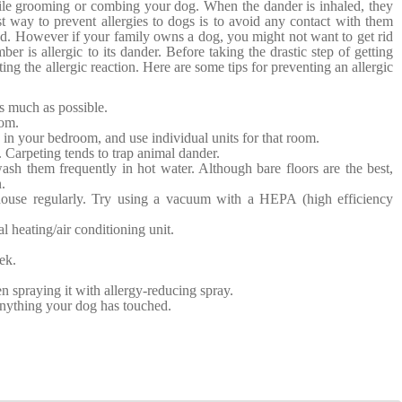
ile grooming or combing your dog. When the dander is inhaled, they
t way to prevent allergies to dogs is to avoid any contact with them
nd.
However if your family owns a dog, you might not want to get rid
er is allergic to its dander. Before taking the drastic step of getting
ing the allergic reaction. Here are so
me tips for preventing an allergic
s much as possible.
oom.
s in your bedroom, and use individual units for that room.
 Carpeting tends to trap animal dander.
h them frequently in hot water. Although bare floors are the best,
.
ouse regularly. Try using a vacuum with a HEPA (high efficiency
l heating/air conditioning unit.
ek.
 spraying it with allergy-reducing spray.
nything your dog has touched.