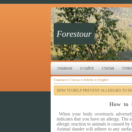
Forestour
ГЛАВНАЯ
О САЙТЕ
СТАТЬИ
ТУРИ
Главная
»
Статьи
»
Articles in English
HOW TO HELP PREVENT ALLERGIES TO D
How to h
When your body overreacts adversely t
indicates that you have an allergy. The 
allergic reaction to animals is caused by
Animal dander will adhere to any surfac