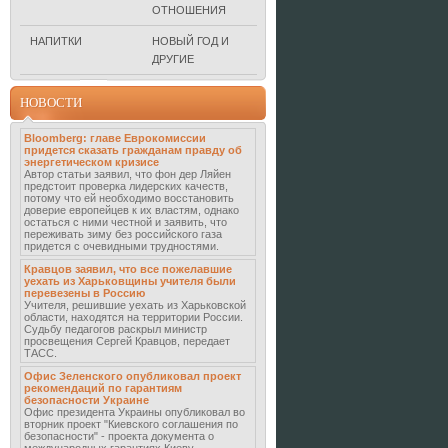
ОТНОШЕНИЯ
НАПИТКИ
НОВЫЙ ГОД И
ДРУГИЕ
НОВОСТИ
Bloomberg: главе Еврокомиссии
придется сказать гражданам правду об
энергетическом кризисе
Автор статьи заявил, что фон дер Ляйен
предстоит проверка лидерских качеств,
потому что ей необходимо восстановить
доверие европейцев к их властям, однако
остаться с ними честной и заявить, что
переживать зиму без российского газа
придется с очевидными трудностями.
Кравцов заявил, что все пожелавшие
уехать из Харьковщины учителя были
перевезены в Россию
Учителя, решившие уехать из Харьковской
области, находятся на территории России.
Судьбу педагогов раскрыл министр
просвещения Сергей Кравцов, передает
ТАСС.
Офис Зеленского опубликовал проект
рекомендаций по гарантиям
безопасности Украине
Офис президента Украины опубликовал во
вторник проект "Киевского соглашения по
безопасности" - проекта документа о