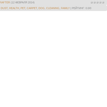
RAFTER
(12 ФЕВРАЛЯ 2014)
,
DUST
,
HEALTH
,
PET
,
CARPET
,
DOG
,
CLEANING
,
FAMILY
|
РЕЙТИНГ
:
0.0
/
0