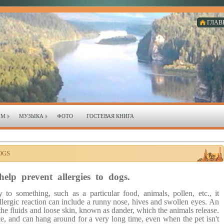
ГЛАВ
ЗМ
МУЗЫКА
ФОТО
ГОСТЕВАЯ КНИГА
OGS
elp prevent allergies to dogs.
o something, such as a particular food, animals, pollen, etc., it
allergic reaction can include a runny nose, hives and swollen eyes.
An
 the fluids and loose skin, known as dander, which the animals release.
e, and can hang around for a very long time, even when the pet isn't