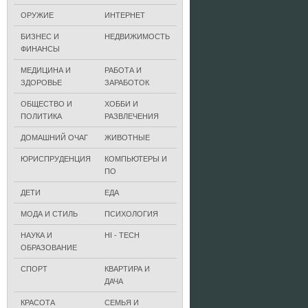
ОРУЖИЕ
ИНТЕРНЕТ
БИЗНЕС И
НЕДВИЖИМОСТЬ
ФИНАНСЫ
МЕДИЦИНА И
РАБОТА И
ЗДОРОВЬЕ
ЗАРАБОТОК
ОБЩЕСТВО И
ХОББИ И
ПОЛИТИКА
РАЗВЛЕЧЕНИЯ
ДОМАШНИЙ ОЧАГ
ЖИВОТНЫЕ
ЮРИСПРУДЕНЦИЯ
КОМПЬЮТЕРЫ И
ПО
ДЕТИ
ЕДА
МОДА И СТИЛЬ
ПСИХОЛОГИЯ
НАУКА И
HI - TECH
ОБРАЗОВАНИЕ
СПОРТ
КВАРТИРА И
ДАЧА
КРАСОТА
СЕМЬЯ И