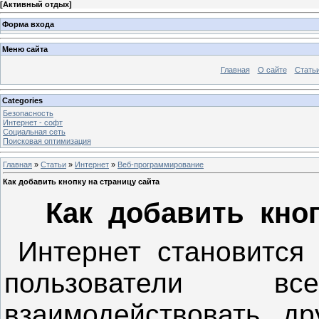
[
Активный отдых
]
Форма входа
Меню сайта
Главная
О сайте
Стать
Categories
Безопасность
Интернет - софт
Социальная сеть
Поисковая оптимизация
Главная
»
Статьи
»
Интернет
»
Веб-программирование
Как добавить кнопку на страницу сайта
Как добавить кноп
Интернет становится 
пользователи 
взаимодействовать д