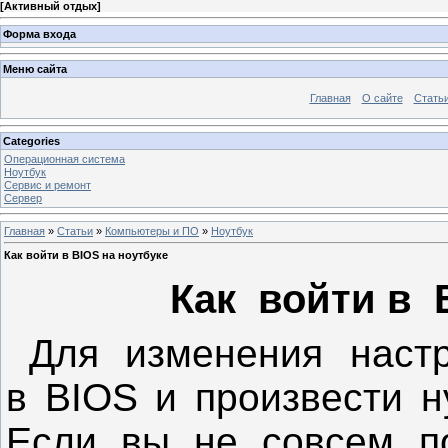
[
Активный отдых
]
Форма входа
Меню сайта
Главная
О сайте
Стать
Categories
Операционная система
Ноутбук
Сервис и ремонт
Сервер
Главная
»
Статьи
»
Компьютеры и ПО
»
Ноутбук
Как войти в BIOS на ноутбуке
Как войти в 
Для изменения настр
в BIOS и произвести н
Если вы не совсем по