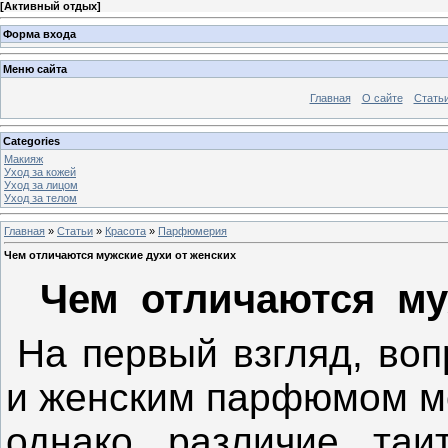
[
Активный отдых
]
Форма входа
Меню сайта
Главная
О сайте
Стать
Categories
Макияж
Уход за кожей
Уход за лицом
Уход за телом
Главная
»
Статьи
»
Красота
»
Парфюмерия
Чем отличаются мужские духи от женских
Чем отличаются му
На первый взгляд, во
и женским парфюмом мо
однако различие таи