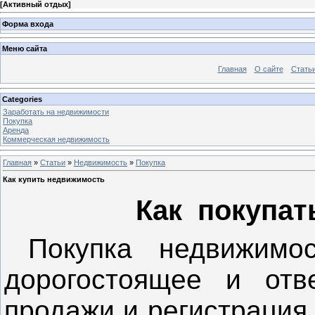
[
Активный отдых
]
Форма входа
Меню сайта
Главная
О сайте
Стать
Categories
Заработать на недвижимости
Покупка
Аренда
Коммерческая недвижимость
Главная
»
Статьи
»
Недвижимость
»
Покупка
Как купить недвижимость
Как покупат
Покупка недвижимо
дорогостоящее и отве
продажи и регистрация