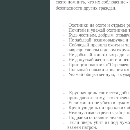
свято помнить, что их соблюдение - 
безопасности других граждан.
Охотники на охоте и отдыхе р
Почитай и уважай охотничьи т
Будь честным, добрым, отзывч
Не забывай: взаимовыручка и 
Соблюдай правила охоты и те
навреди словом и делом окруж
Не добывай животных ради за
Не допускай жестокости и не
Принцип охотника:"Стреляешь 
Повышай навыки и знания охот
Уважай общественную, государ
Крупная дичь считается добыч
принадлежит тому, кто стрелял
Если животное убито в чужом с
Крупную дичь ни при каких обс
Недопустимо стрелять зайца на
Подранка оставлять нельзя.
Если зверь убит из-под чужо
взамен патрон.