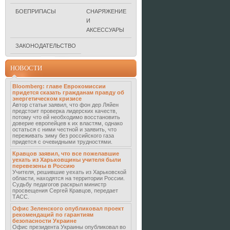
БОЕПРИПАСЫ
СНАРЯЖЕНИЕ
И
АКСЕССУАРЫ
ЗАКОНОДАТЕЛЬСТВО
НОВОСТИ
Bloomberg: главе Еврокомиссии
придется сказать гражданам правду об
энергетическом кризисе
Автор статьи заявил, что фон дер Ляйен
предстоит проверка лидерских качеств,
потому что ей необходимо восстановить
доверие европейцев к их властям, однако
остаться с ними честной и заявить, что
переживать зиму без российского газа
придется с очевидными трудностями.
Кравцов заявил, что все пожелавшие
уехать из Харьковщины учителя были
перевезены в Россию
Учителя, решившие уехать из Харьковской
области, находятся на территории России.
Судьбу педагогов раскрыл министр
просвещения Сергей Кравцов, передает
ТАСС.
Офис Зеленского опубликовал проект
рекомендаций по гарантиям
безопасности Украине
Офис президента Украины опубликовал во