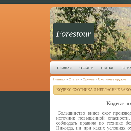
Forestour
ГЛАВНАЯ
О САЙТЕ
СТАТЬИ
ТУРИ
Главная
»
Статьи
»
Оружие
»
Охотничье оружие
КОДЕКС ОХОТНИКА И НЕГЛАСНЫЕ ЗАК
Кодекс о
Большинство видов охот произво
источник повышенной опасности,
соблюдать правила по технике б
Никогда, ни при каких условиях о