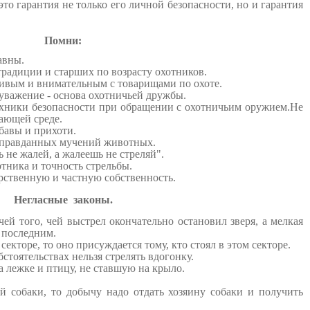
это гарантия не только его личной безопасности, но и гарантия
Помни:
авны.
радиции и старших по возрасту охотников.
ивым и внимательным с товарищами по охоте.
уважение - основа охотничьей дружбы.
хники безопасности при обращении с охотничьим оружием.
Не
ающей среде.
бавы и прихоти.
оправданных мучений животных.
не жалей, а жалеешь не стреляй".
ника и точность стрельбы.
ственную и частную собственность.
Негласные законы.
ей того, чей выстрел окончательно остановил зверя, а мелкая
 последним.
екторе, то оно присуждается тому, кто стоял в этом секторе.
тоятельствах нельзя стрелять вдогонку.
 лежке и птицу, не ставшую на крыло.
й собаки, то добычу надо отдать хозяину собаки и получить