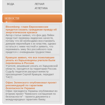
ВОДА
ЛЕГКАЯ
АТЛЕТИКА
НОВОСТИ
Bloomberg: главе Еврокомиссии
придется сказать гражданам правду об
энергетическом кризисе
Автор статьи заявил, что фон дер Ляйен
предстоит проверка лидерских качеств,
потому что ей необходимо восстановить
доверие европейцев к их властям, однако
остаться с ними честной и заявить, что
переживать зиму без российского газа
придется с очевидными трудностями.
Кравцов заявил, что все пожелавшие
уехать из Харьковщины учителя были
перевезены в Россию
Учителя, решившие уехать из Харьковской
области, находятся на территории России.
Судьбу педагогов раскрыл министр
просвещения Сергей Кравцов, передает
ТАСС.
Офис Зеленского опубликовал проект
рекомендаций по гарантиям
безопасности Украине
Офис президента Украины опубликовал во
вторник проект "Киевского соглашения по
безопасности" - проекта документа о
международных гарантиях Киеву.