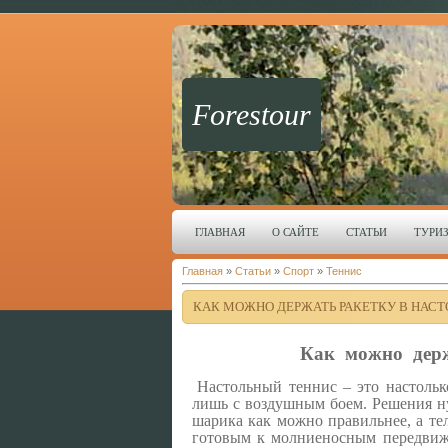
Forestour
ГЛАВНАЯ
О САЙТЕ
СТАТЬИ
ТУРИ
Главная
»
Статьи
»
Спорт
»
Теннис
КАК МОЖНО ДЕРЖАТЬ РАКЕТКУ В НАС
Как можно держ
Настольный теннис – это настольк
лишь с воздушным боем. Решения н
шарика как можно правильнее, а те
готовым к молниеносным передвиж