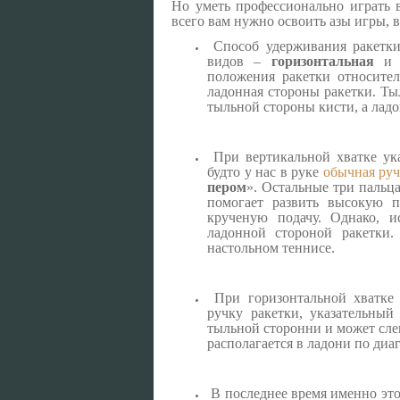
Но уметь профессионально играть 
всего вам нужно освоить азы игры, в
Способ удерживания ракетки 
видов –
горизонтальная
положения ракетки относител
ладонная стороны ракетки. Ты
тыльной стороны кисти, а лад
При вертикальной хватке ука
будто у нас в руке
обычная руч
пером
». Остальные три пальц
помогает развить высокую п
крученую подачу. Однако, и
ладонной стороной ракетки.
настольном теннисе.
При горизонтальной хватке 
ручку ракетки, указательный
тыльной сторонни и может слег
располагается в ладони по диаг
В последнее время именно это