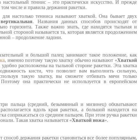
в настольный теннис – это практически искусство. И прежде
 том числе и правила держания ракетки.
для настолько тенниса называют хваткой. Она бывает двух
и
вертикальная
. Названия данных способов происходят от
ьно горизонта. Также важно знать, где находятся тыльная и
льной стороной называется та, которая является продолжением
онной – продолжение ладони.
зательный и большой палец занимают такое положение, как
ка
, именно поэтому такую хватку обычно называют «
Хваткой
а удобно расположены на тыльной стороне ракетки. Эта хватка
одвижность кисти, что позволит вам выполнить сильную,
спользуя такую хватку, вы сможете отбивать мячи только
 Поэтому она практически не используется в европейском
три пальца (средний, безымянный и мизинец) обхватывают
 располагается вдоль края ракетки, а большой находится на
ка соприкасаться со средним пальцем. При этом ручка ракетки
онали. Такая хватка называется «
Хваткой ножа
».
т способ держания ракетки становиться все более популярным,