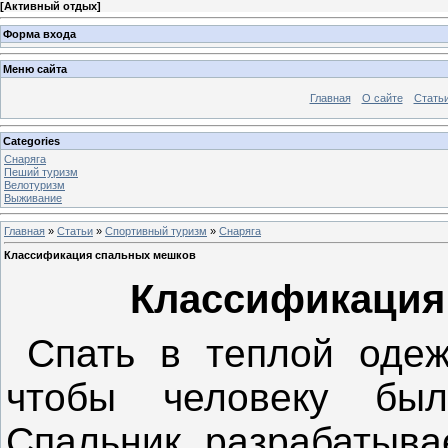
[
Активный отдых
]
Форма входа
Меню сайта
Главная
О сайте
Стать
Categories
Снаряга
Пеший туризм
Велотуризм
Выживание
Главная
»
Статьи
»
Спортивный туризм
»
Снаряга
Классификация спальных мешков
Классификация
Спать в теплой одеж
чтобы человеку бы
Спальник разрабатыва