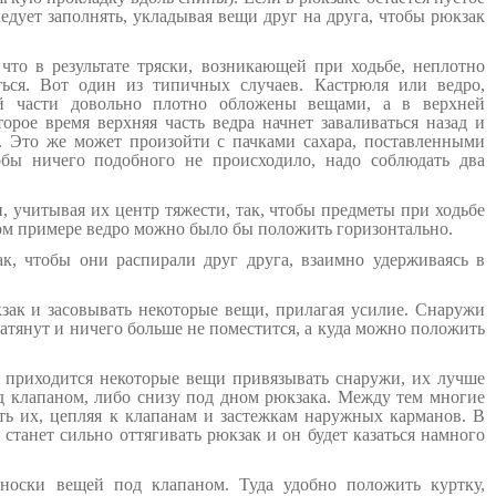
ледует заполнять, укладывая вещи друг на друга, чтобы рюкзак
что в результате тряски, возникающей при ходьбе, неплотно
ься. Вот один из типичных случаев. Кастрюля или ведро,
й части довольно плотно обложены вещами, а в верхней
торое время верхняя часть ведра начнет заваливаться назад и
у. Это же может произойти с пачками сахара, поставленными
обы ничего подобного не происходило, надо соблюдать два
и, учитывая их центр тяжести, так, чтобы предметы при ходьбе
ом примере ведро можно было бы положить горизонтально.
ак, чтобы они распирали друг друга, взаимно удерживаясь в
зак и засовывать некоторые вещи, прилагая усилие. Снаружи
натянут и ничего больше не поместится, а куда можно положить
и приходится некоторые вещи привязывать снаружи, их лучше
д клапаном, либо снизу под дном рюкзака. Между тем многие
ть их, цепляя к клапанам и застежкам наружных карманов. В
станет сильно оттягивать рюкзак и он будет казаться намного
еноски вещей под клапаном. Туда удобно положить куртку,