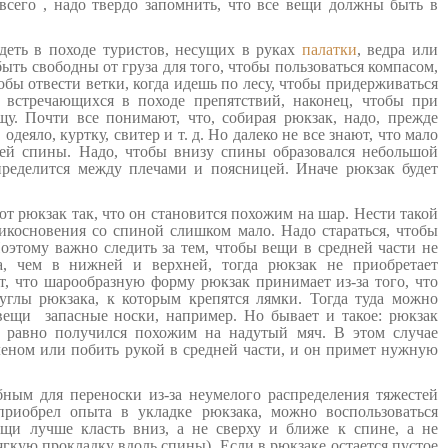
всего , надо твердо запомнить, что все вещи должны быть в
еть в походе туристов, несущих в руках
палатки
, ведра или
ыть свободны от груза для того, чтобы пользоваться компасом,
обы отвести ветки, когда идешь по лесу, чтобы придерживаться
встречающихся в походе препятствий, наконец, чтобы при
щу.
Почти все понимают, что, собирая рюкзак, надо, прежде
деяло, куртку, свитер и т. д. Но далеко не все знают, что мало
сей спины. Надо, чтобы внизу спины образовался небольшой
спределится между плечами и поясницей. Иначе рюкзак будет
 рюкзак так, что он становится похожим на шар. Нести такой
икосновения со спиной слишком мало. Надо стараться, чтобы
оэтому важно следить за тем, чтобы вещи в средней части не
а, чем в нижней и верхней, тогда рюкзак не приобретает
, что шарообразную форму рюкзак принимает из-за того, что
глы рюкзака, к которым крепятся лямки. Тогда туда можно
вещи запасные носки, например. Но бывает и такое: рюкзак
е равно получился похожим на надутый мяч. В этом случае
леном или побить рукой в средней части, и он примет нужную
бным для переноски из-за неумелого распределения тяжестей
приобрел опыта в укладке рюкзака, можно воспользоваться
щи лучше класть вниз, а не сверху и ближе к спине, а не
ягкую прокладку вдоль спины). Если в рюкзаке остается пустое