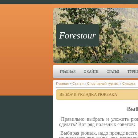
Forestour
ГЛАВНАЯ
О САЙТЕ
СТАТЬИ
ТУРИ
Главная
»
Статьи
»
Спортивный туризм
»
Снаряга
ВЫБОР И УКЛАДКА РЮКЗАКА
Выб
Правильно выбрать и уложить рю
сделать? Вот ряд полезных советов:
Выбирая рюкзак, надо прежде всего