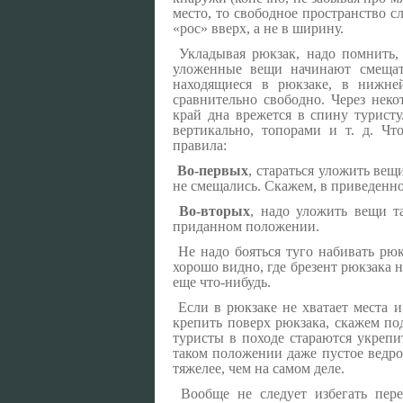
место, то свободное пространство с
«рос» вверх, а не в ширину.
Укладывая рюкзак, надо помнить, 
уложенные вещи начинают смещат
находящиеся в рюкзаке, в нижне
сравнительно свободно. Через неко
край дна врежется в спину турист
вертикально, топорами и т. д. Чт
правила:
Во-первых
, стараться уложить вещ
не смещались. Скажем, в приведенн
Во-вторых
, надо уложить вещи т
приданном положении.
Не надо бояться туго набивать рюк
хорошо видно, где брезент рюкзака 
еще что-нибудь.
Если в рюкзаке не хватает места 
крепить поверх рюкзака, скажем по
туристы в походе стараются укрепи
таком положении даже пустое ведро 
тяжелее, чем на самом деле.
Вообще не следует избегать пер