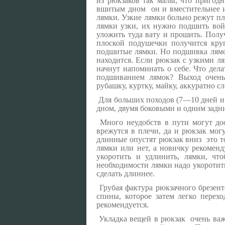
из рюкзаков так малы, что пригод
вшитым дном он и вместительнее и
лямки. Узкие лямки больно режут пл
лямки узки, их нужно подшить вой
уложить туда вату и прошить. Полу
плоской подушечки получится круг
подшитые лямки.
Но подшивка лямок
находится. Если рюкзак с узкими ля
начнут напоминать о себе. Что дел
подшиванием лямок? Выход очень
рубашку, куртку, майку, аккуратно с
Для больших походов (7—10 дней и
дном, двумя боковыми и одним задни
Много неудобств в пути могут до
врежутся в плечи, да и рюкзак мог
длинные опустят рюкзак вниз это т
лямки или нет, а новичку рекоменд
укоротить и удлинить, лямки, чт
необходимости лямки надо укоротить
сделать длиннее.
Грубая фактура рюкзачного брезент
спины, которое затем легко перехо
рекомендуется.
Укладка вещей в рюкзак очень важн