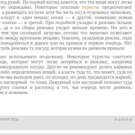
од рукой. На первый взгляд кажется, что эти вещи могут легко
я не оправданы. Некоторые опытные
туристы
предпочитают
 а размещать их (или хотя бы часть их) в отдельных мешочках.
кладут в один мешок; носки — в другой, поменьше; всякая
 платки — в третий. При подобной укладке в рюкзаке больше
, да и на сборы рюкзака уходит меньше времени. Но зато в
 чем при сплошной загрузке, потому что мешочки позволяют
во между крупными вещами. Наконец, укладывая рюкзак, надо
 понадобиться в дороге или на привале в первую очередь. Нет
глубь рюкзака ту посуду, которая нужна на дневном привале.
 использовать по-разному. Некоторые туристы советуют
щи, которые могут легко затеряться в рюкзаке, например
ивидуальную посуду. Другие не рекомендуют делать карманы
ибо определенных вещей, а класть туда то, что может, судя по
сли мы выходим рано, по холодку, но день предвидится жаркий,
ень пасмурный то плащ. Дежурный или костровой положит туда
тку спички и растопку, а тот, чья очередь вести дневник,
ом и ножиком.
ИЮНЯ 2012)