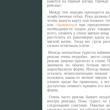
кажется на первый взгляд. Прежде 
рюкзаке.
Между тем нередко приходится вид
хозяйственные сетки. Руки должны б
чтобы вынуть карту или блокнот, чт
или
страховаться
при преодолении 
необходимости подать руку товари
всего, уложить к спине мягкие вещи о
расстелить их равномерно вдоль в
мягкий валик. Тогда вес груза ра
сильно оттягивать плечи.
Иногда неопытные туристы набивают
рюкзак очень неудобно место сопр
рюкзак широко прилегал к спине. П
занимали по объему больше мест
шарообразную форму. Иногда бывает
остались незаполненными нижние у
положить какие-то мелкие мягкие 
уложен вроде бы правильно, а вс
достаточно немного примять его ко
форму.
Очень часто рюкзак бывает неудо
внутри рюкзака. Пока турист не 
следующими советами. Тяжелые ве
кнаружи (конечно, не забывая про м