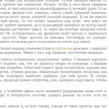
ны только для воскресных походов. Лучше выбрать рюкзак со
 удобнее при переноске. Нужно, чтобы у него были широкие
ечи, от них нарушается кровообращение и затекают руки. Если
локом, фетром или, наконец, сшить узкий длинный мешочек,
чится нечто вроде длинной плоской подушки. Если же вместо
лый валик, то это может оказаться еще хуже, чем вовсе не
 требует времени, да и подходящий материал не всегда сразу
мками достаточно тяжел, то через час-полтора натертые плечи
ать? Не останавливать же движение всей группы и заниматься
 простой. Надо достать из рюкзака что-нибудь из одежды
ложить несколько раз и подложить на плечи под лямки.
 более) хороши альпинистские и
охотничьи
рюкзаки, с вшитым
м карманом. Лямки у них, как правило, достаточно широкие.
ставить неправильно подогнанные лямки. Слишком короткие
ут поднять так, что он лишится опоры на пояснице. Слишком
оже неудобно. Опытный турист сразу почувствует, хороши ему
уется, уложив рюкзак, обязательно попробовать несколько раз
обы подобрать наиболее удобную для себя длину. В случае
, проделав новые отверстия, или, наоборот, надставить, чтобы
а, а особенно лямок часто вызывает раздражение кожи плеч и
дит в потертости, поэтому одевать рюкзак на голое тело не
ое умение и, кстати говоря, совсем не такое простое, как это