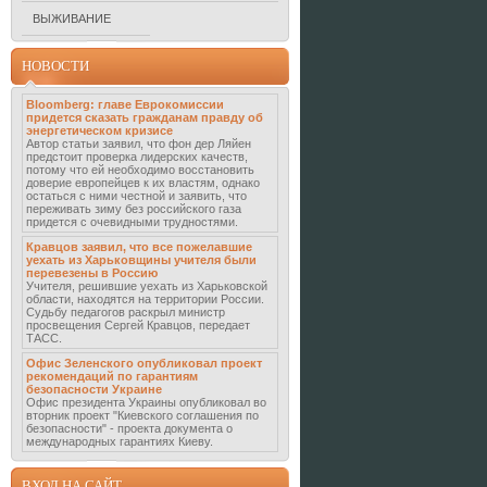
ВЫЖИВАНИЕ
НОВОСТИ
Bloomberg: главе Еврокомиссии
придется сказать гражданам правду об
энергетическом кризисе
Автор статьи заявил, что фон дер Ляйен
предстоит проверка лидерских качеств,
потому что ей необходимо восстановить
доверие европейцев к их властям, однако
остаться с ними честной и заявить, что
переживать зиму без российского газа
придется с очевидными трудностями.
Кравцов заявил, что все пожелавшие
уехать из Харьковщины учителя были
перевезены в Россию
Учителя, решившие уехать из Харьковской
области, находятся на территории России.
Судьбу педагогов раскрыл министр
просвещения Сергей Кравцов, передает
ТАСС.
Офис Зеленского опубликовал проект
рекомендаций по гарантиям
безопасности Украине
Офис президента Украины опубликовал во
вторник проект "Киевского соглашения по
безопасности" - проекта документа о
международных гарантиях Киеву.
ВХОД НА САЙТ