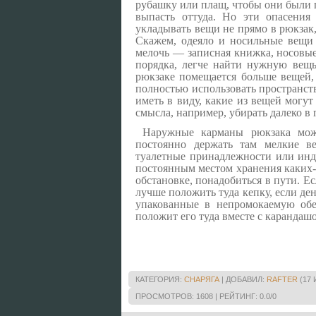
рубашку или плащ, чтобы они были п
выпасть оттуда. Но эти опасени
укладывать вещи не прямо в рюкзак,
Скажем, одеяло и носильные вещи 
мелочь — записная книжка, носовые
порядка, легче найти нужную вещь
рюкзаке помещается больше вещей,
полностью использовать пространст
иметь в виду, какие из вещей могут
смысла, например, убирать далеко в 
Наружные карманы рюкзака можно
постоянно держать там мелкие ве
туалетные принадлежности или инд
постоянным местом хранения каких-л
обстановке, понадобиться в пути. Е
лучше положить туда кепку, если д
упакованные в непромокаемую обер
положит его туда вместе с карандаш
КАТЕГОРИЯ
:
СНАРЯГА
|
ДОБАВИЛ
:
RAFTER
(17 
ПРОСМОТРОВ
:
1608
|
РЕЙТИНГ
:
0.0
/
0