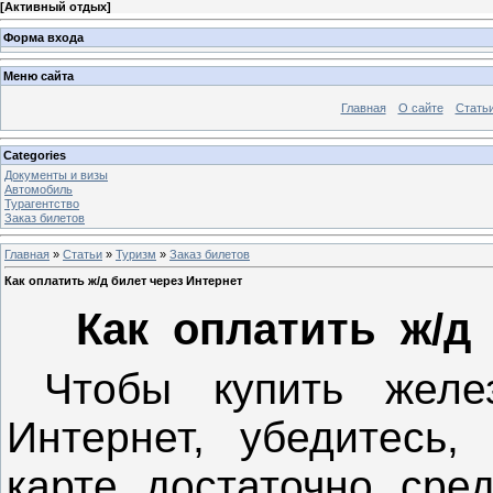
[
Активный отдых
]
Форма входа
Меню сайта
Главная
О сайте
Стать
Categories
Документы и визы
Автомобиль
Турагентство
Заказ билетов
Главная
»
Статьи
»
Туризм
»
Заказ билетов
Как оплатить ж/д билет через Интернет
Как оплатить ж/д 
Чтобы купить желе
Интернет, убедитесь,
карте достаточно сре