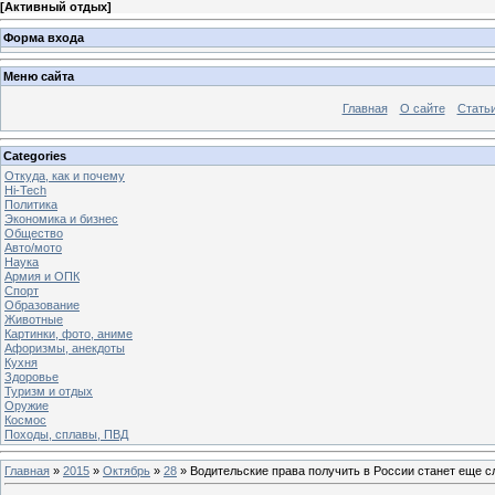
[
Активный отдых
]
Форма входа
Меню сайта
Главная
О сайте
Стать
Categories
Откуда, как и почему
Hi-Tech
Политика
Экономика и бизнес
Общество
Авто/мото
Наука
Армия и ОПК
Спорт
Образование
Животные
Картинки, фото, аниме
Афоризмы, анекдоты
Кухня
Здоровье
Туризм и отдых
Оружие
Космос
Походы, сплавы, ПВД
Главная
»
2015
»
Октябрь
»
28
» Водительские права получить в России станет еще 