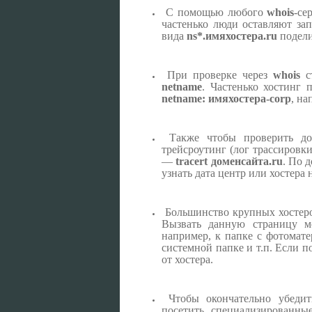
С помощью любого
whois
-се
частенько люди оставляют зап
вида
ns*.имяхостера.ru
подели
При проверке через
whois
ст
netname
. Частенько хостинг 
netname: имяхостера-
corp
, на
Также чтобы проверить дос
трейсроутинг (лог трассировк
—
tracert доменсайта.ru
. По 
узнать дата центр или хостера 
Большинство крупных хостеров
Вызвать данную страницу м
например, к папке с фотомате
системной папке и т.п. Если п
от хостера.
Чтобы окончательно убедит
посетить специализированн