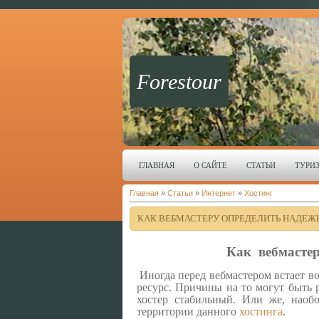
Forestour
ГЛАВНАЯ
О САЙТЕ
СТАТЬИ
ТУРИ
Главная
»
Статьи
»
Интернет
»
Хостинг
КАК ВЕБМАСТЕРУ ОПРЕДЕЛИТЬ НАДЕЖ
Как вебмастер
Иногда перед вебмастером встает во
ресурс. Причины на то могут быть 
хостер стабильный. Или же, наоб
территории данного
хостинга
.