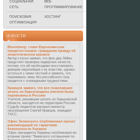
СОЦИАЛЬНАЯ
ВЕБ-
СЕТЬ
ПРОГРАММИРОВАНИЕ
ПОИСКОВАЯ
ХОСТИНГ
ОПТИМИЗАЦИЯ
НОВОСТИ
Bloomberg: главе Еврокомиссии
придется сказать гражданам правду об
энергетическом кризисе
Автор статьи заявил, что фон дер Ляйен
предстоит проверка лидерских качеств,
потому что ей необходимо восстановить
доверие европейцев к их властям, однако
остаться с ними честной и заявить, что
переживать зиму без российского газа
придется с очевидными трудностями.
Кравцов заявил, что все пожелавшие
уехать из Харьковщины учителя были
перевезены в Россию
Учителя, решившие уехать из Харьковской
области, находятся на территории России.
Судьбу педагогов раскрыл министр
просвещения Сергей Кравцов, передает
ТАСС.
Офис Зеленского опубликовал проект
рекомендаций по гарантиям
безопасности Украине
Офис президента Украины опубликовал во
вторник проект "Киевского соглашения по