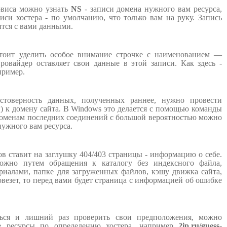
рвиса можно узнать
NS
- записи домена нужного вам ресурса,
иси хостера - по умолчанию, что только вам на руку. Запись
тся с вами данными.
оит уделить особое внимание строчке с наименованием —
провайдер оставляет свои данные в этой записи. Как здесь -
пример.
товерность данных, полученных раннее, нужно провести
и) к домену сайта. В Windows это делается с помощью команды
доменам последних соединений с большой вероятностью можно
нужного вам ресурса.
 ставит на заглушку 404/403 страницы - информацию о себе.
ожно путем обращения к каталогу без индексного файла,
риалами, папке для загруженных файлов, кэшу движка сайта,
овезет, то перед вами будет страница с информацией об ошибке
ься и лишний раз проверить свои предположения, можно
ые ресурсы по определению хостера, например
2ip.ru/guess-