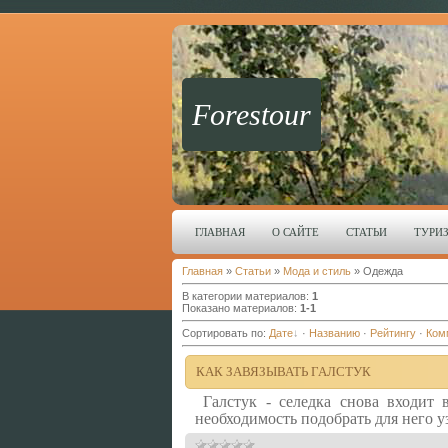
Forestour
ГЛАВНАЯ
О САЙТЕ
СТАТЬИ
ТУРИ
Главная
»
Статьи
»
Мода и стиль
» Одежда
В категории материалов
:
1
Показано материалов
:
1-1
Сортировать по
:
Дате
·
Названию
·
Рейтингу
·
Ком
КАК ЗАВЯЗЫВАТЬ ГАЛСТУК
Галстук - селедка снова входит 
необходимость подобрать для него узе