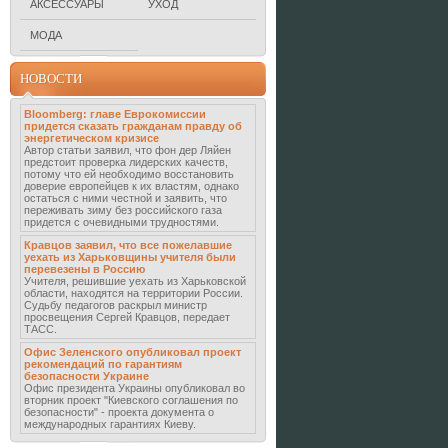
АКСЕССУАРЫ
УХОД
МОДА
НОВОСТИ
Bloomberg: главе Еврокомиссии
придется сказать гражданам правду об
энергетическом кризисе
Автор статьи заявил, что фон дер Ляйен
предстоит проверка лидерских качеств,
потому что ей необходимо восстановить
доверие европейцев к их властям, однако
остаться с ними честной и заявить, что
переживать зиму без российского газа
придется с очевидными трудностями.
Кравцов заявил, что все пожелавшие
уехать из Харьковщины учителя были
перевезены в Россию
Учителя, решившие уехать из Харьковской
области, находятся на территории России.
Судьбу педагогов раскрыл министр
просвещения Сергей Кравцов, передает
ТАСС.
Офис Зеленского опубликовал проект
рекомендаций по гарантиям
безопасности Украине
Офис президента Украины опубликовал во
вторник проект "Киевского соглашения по
безопасности" - проекта документа о
международных гарантиях Киеву.