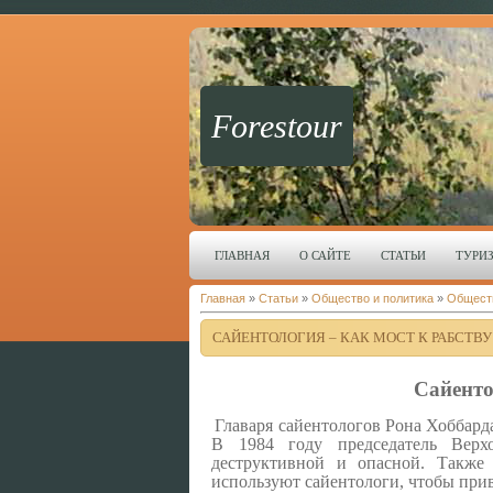
Forestour
ГЛАВНАЯ
О САЙТЕ
СТАТЬИ
ТУРИ
Главная
»
Статьи
»
Общество и политика
»
Общест
САЙЕНТОЛОГИЯ – КАК МОСТ К РАБСТВУ
Сайенто
Главаря сайентологов Рона Хоббард
В 1984 году председатель Верхо
деструктивной и опасной. Также
используют сайентологи, чтобы при