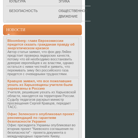
КУЛЬТУРА
ЭТИКА
БЕЗОПАСНОСТЬ
ОБЩЕСТВЕННОЕ
ДВИЖЕНИЕ
НОВОСТИ
Bloomberg: главе Еврокомиссии
придется сказать гражданам правду об
энергетическом кризисе
Автор статьи заявил, что фон дер Ляйен
предстоит проверка лидерских качеств,
потому что ей необходимо восстановить
доверие европейцев к их властям, однако
остаться с ними честной и заявить, что
переживать зиму без российского газа
придется с очевидными трудностями.
Кравцов заявил, что все пожелавшие
уехать из Харьковщины учителя были
перевезены в Россию
Учителя, решившие уехать из Харьковской
области, находятся на территории России.
Судьбу педагогов раскрыл министр
просвещения Сергей Кравцов, передает
ТАСС.
Офис Зеленского опубликовал проект
рекомендаций по гарантиям
безопасности Украине
Офис президента Украины опубликовал во
вторник проект "Киевского соглашения по
безопасности" - проекта документа о
международных гарантиях Киеву.