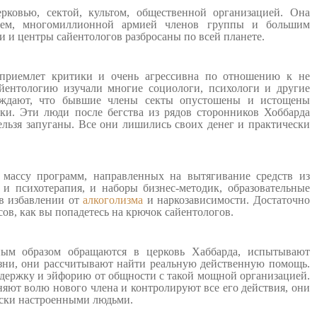
ковью, сектой, культом, общественной организацией. Она
ием, многомиллионной армией членов группы и большим
и и центры сайентологов разбросаны по всей планете.
приемлет критики и очень агрессивна по отношению к не
йентологию изучали многие социологи, психологи и другие
ерждают, что бывшие члены секты опустошены и истощены
ки. Эти люди после бегства из рядов сторонников Хоббарда
льзя запуганы. Все они лишились своих денег и практически
 массу программ, направленных на вытягивание средств из
 и психотерапия, и наборы бизнес-методик, образовательные
 в избавлении от
алкоголизма
и наркозависимости. Достаточно
сов, как вы попадетесь на крючок сайентологов.
м образом обращаются в церковь Хаббарда, испытывают
зни, они рассчитывают найти реальную действенную помощь.
ддержку и эйфорию от общности с такой мощной организацией.
яют волю нового члена и контролируют все его действия, они
ески настроенными людьми.