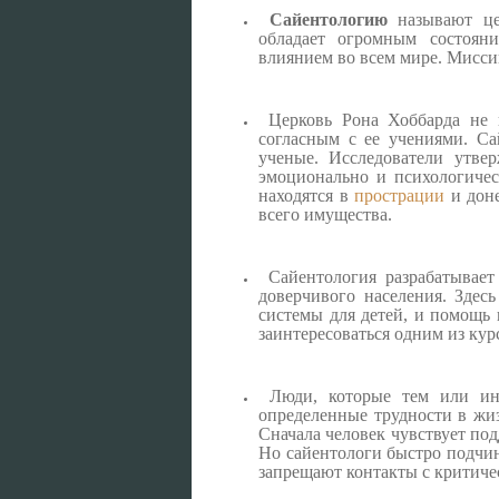
Сайентологию
называют цер
обладает огромным состоян
влиянием во всем мире. Мисси
Церковь Рона Хоббарда не 
согласным с ее учениями. Са
ученые. Исследователи утв
эмоционально и психологичес
находятся в
прострации
и доне
всего имущества.
Сайентология разрабатывает
доверчивого населения. Здесь
системы для детей, и помощь
заинтересоваться одним из кур
Люди, которые тем или ины
определенные трудности в жи
Сначала человек чувствует по
Но сайентологи быстро подчин
запрещают контакты с критич