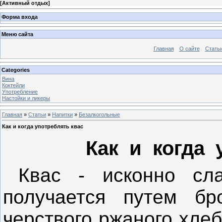
[
Активный отдых
]
Форма входа
Меню сайта
Главная
О сайте
Стать
Categories
Вина
Коктейли
Употребление
Настойки и ликеры
Главная
»
Статьи
»
Напитки
»
Безалкогольные
Как и когда употреблять квас
Как и когда 
Квас - исконно сла
получается путем бр
черствого ржаного хлеб